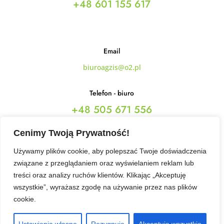
+48 601 155 617
Email
biuroagzis@o2.pl
Telefon - biuro
+48 505 671 556
+48 787 842 475
Cenimy Twoją Prywatność!
Używamy plików cookie, aby polepszać Twoje doświadczenia
Obserwuj Nas
związane z przeglądaniem oraz wyświelaniem reklam lub
treści oraz analizy ruchów klientów. Klikając „Akceptuję
wszystkie”, wyrażasz zgodę na używanie przez nas plików
Ta strona korzysta z ciasteczek aby świadczyć usługi na
cookie.
najwyższym poziomie. Dalsze korzystanie ze strony oznacza,
© 2026 Wszelkie prawa zastrzeżone
że zgadzasz się na ich użycie.