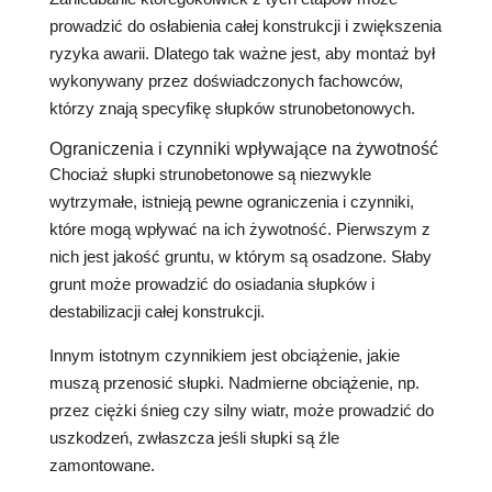
prowadzić do osłabienia całej konstrukcji i zwiększenia
ryzyka awarii. Dlatego tak ważne jest, aby montaż był
wykonywany przez doświadczonych fachowców,
którzy znają specyfikę słupków strunobetonowych.
Ograniczenia i czynniki wpływające na żywotność
Chociaż słupki strunobetonowe są niezwykle
wytrzymałe, istnieją pewne ograniczenia i czynniki,
które mogą wpływać na ich żywotność. Pierwszym z
nich jest jakość gruntu, w którym są osadzone. Słaby
grunt może prowadzić do osiadania słupków i
destabilizacji całej konstrukcji.
Innym istotnym czynnikiem jest obciążenie, jakie
muszą przenosić słupki. Nadmierne obciążenie, np.
przez ciężki śnieg czy silny wiatr, może prowadzić do
uszkodzeń, zwłaszcza jeśli słupki są źle
zamontowane.