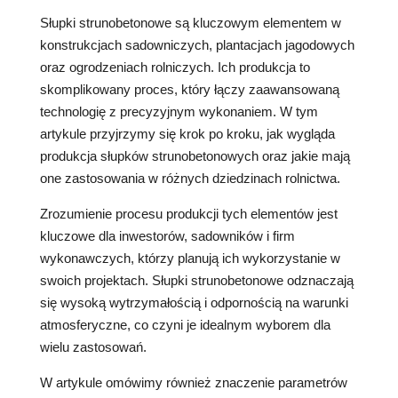
Słupki strunobetonowe są kluczowym elementem w
konstrukcjach sadowniczych, plantacjach jagodowych
oraz ogrodzeniach rolniczych. Ich produkcja to
skomplikowany proces, który łączy zaawansowaną
technologię z precyzyjnym wykonaniem. W tym
artykule przyjrzymy się krok po kroku, jak wygląda
produkcja słupków strunobetonowych oraz jakie mają
one zastosowania w różnych dziedzinach rolnictwa.
Zrozumienie procesu produkcji tych elementów jest
kluczowe dla inwestorów, sadowników i firm
wykonawczych, którzy planują ich wykorzystanie w
swoich projektach. Słupki strunobetonowe odznaczają
się wysoką wytrzymałością i odpornością na warunki
atmosferyczne, co czyni je idealnym wyborem dla
wielu zastosowań.
W artykule omówimy również znaczenie parametrów