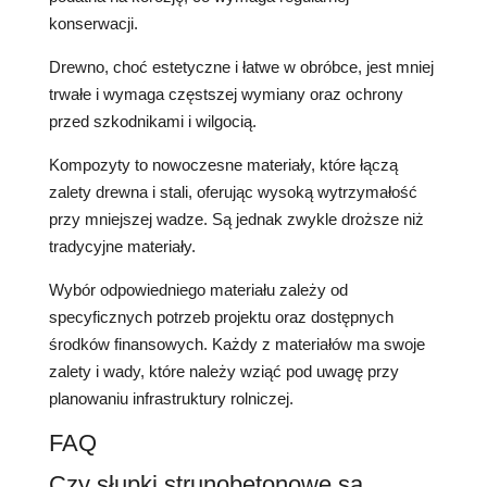
konserwacji.
Drewno, choć estetyczne i łatwe w obróbce, jest mniej
trwałe i wymaga częstszej wymiany oraz ochrony
przed szkodnikami i wilgocią.
Kompozyty to nowoczesne materiały, które łączą
zalety drewna i stali, oferując wysoką wytrzymałość
przy mniejszej wadze. Są jednak zwykle droższe niż
tradycyjne materiały.
Wybór odpowiedniego materiału zależy od
specyficznych potrzeb projektu oraz dostępnych
środków finansowych. Każdy z materiałów ma swoje
zalety i wady, które należy wziąć pod uwagę przy
planowaniu infrastruktury rolniczej.
FAQ
Czy słupki strunobetonowe są