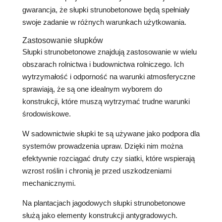
gwarancja, że słupki strunobetonowe będą spełniały
swoje zadanie w różnych warunkach użytkowania.
Zastosowanie słupków
Słupki strunobetonowe znajdują zastosowanie w wielu
obszarach rolnictwa i budownictwa rolniczego. Ich
wytrzymałość i odporność na warunki atmosferyczne
sprawiają, że są one idealnym wyborem do
konstrukcji, które muszą wytrzymać trudne warunki
środowiskowe.
W sadownictwie słupki te są używane jako podpora dla
systemów prowadzenia upraw. Dzięki nim można
efektywnie rozciągać druty czy siatki, które wspierają
wzrost roślin i chronią je przed uszkodzeniami
mechanicznymi.
Na plantacjach jagodowych słupki strunobetonowe
służą jako elementy konstrukcji antygradowych.