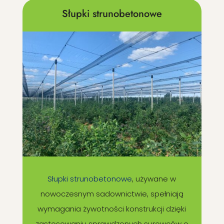
Słupki strunobetonowe
Słupki strunobetonowe
, używane w
nowoczesnym sadownictwie, spełniają
wymagania żywotności konstrukcji dzięki
zastosowaniu sprawdzonych surowców o