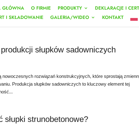
A GŁÓWNA
O FIRMIE
PRODUKTY
DEKLARACJE I CER
RT I SKŁADOWANIE
GALERIA/WIDEO
KONTAKT
produkcji słupków sadowniczych
ą nowoczesnych rozwiązań konstrukcyjnych, które sprostają zmien
iu. Produkcja słupków sadowniczych to kluczowy element tej
ność...
ć słupki strunobetonowe?