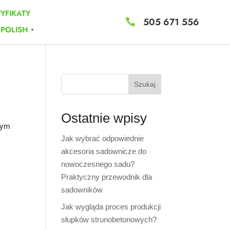
TYFIKATY
505 671 556

POLISH
▼
Szukaj
Ostatnie wpisy
nym
Jak wybrać odpowiednie
akcesoria sadownicze do
nowoczesnego sadu?
Praktyczny przewodnik dla
sadowników
Jak wygląda proces produkcji
słupków strunobetonowych?