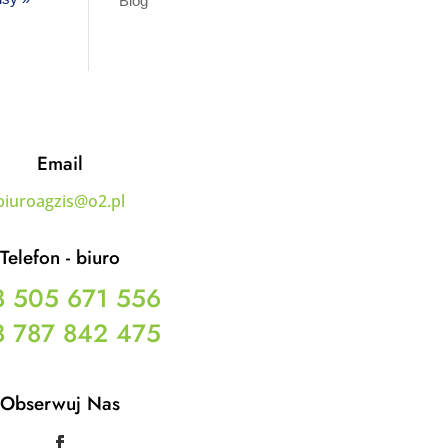
Blog
Email
biuroagzis@o2.pl
Telefon - biuro
 505 671 556
 787 842 475
Obserwuj Nas