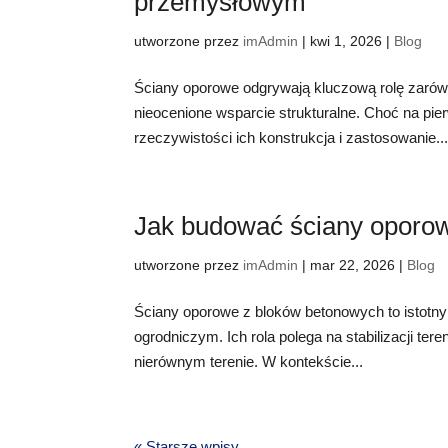
przemysłowym
utworzone przez
imAdmin
|
kwi 1, 2026
|
Blog
Ściany oporowe odgrywają kluczową rolę zarówn
nieocenione wsparcie strukturalne. Choć na pi
rzeczywistości ich konstrukcja i zastosowanie..
Jak budować ściany oporo
utworzone przez
imAdmin
|
mar 22, 2026
|
Blog
Ściany oporowe z bloków betonowych to istotny 
ogrodniczym. Ich rola polega na stabilizacji t
nierównym terenie. W kontekście...
« Starsze wpisy