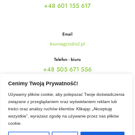
+48 601 155 617
Email
biuroagzis@o2.pl
Telefon - biuro
+48 505 671 556
+48 787 842 475
Cenimy Twoją Prywatność!
Używamy plików cookie, aby polepszać Twoje doświadczenia
Obserwuj Nas
związane z przeglądaniem oraz wyświelaniem reklam lub
treści oraz analizy ruchów klientów. Klikając „Akceptuję
wszystkie”, wyrażasz zgodę na używanie przez nas plików
Ta strona korzysta z ciasteczek aby świadczyć usługi na
cookie.
najwyższym poziomie. Dalsze korzystanie ze strony oznacza,
© 2026 Wszelkie prawa zastrzeżone
że zgadzasz się na ich użycie.