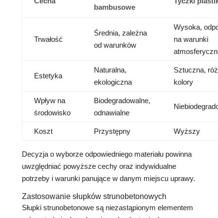
Cecha
Tyczki plast
bambusowe
Wysoka, odp
Średnia, zależna
Trwałość
na warunki
od warunków
atmosferyczn
Naturalna,
Sztuczna, ró
Estetyka
ekologiczna
kolory
Wpływ na
Biodegradowalne,
Niebiodegrad
środowisko
odnawialne
Koszt
Przystępny
Wyższy
Decyzja o wyborze odpowiedniego materiału powinna
uwzględniać powyższe cechy oraz indywidualne
potrzeby i warunki panujące w danym miejscu uprawy.
Zastosowanie słupków strunobetonowych
Słupki strunobetonowe są niezastąpionym elementem