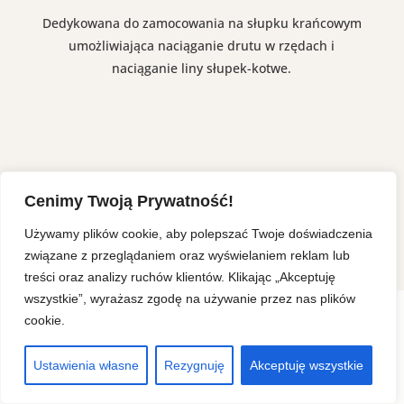
Dedykowana do zamocowania na słupku krańcowym
umożliwiająca naciąganie drutu w rzędach i
naciąganie liny słupek-kotwe.
Cenimy Twoją Prywatność!
Używamy plików cookie, aby polepszać Twoje doświadczenia
związane z przeglądaniem oraz wyświelaniem reklam lub
treści oraz analizy ruchów klientów. Klikając „Akceptuję
wszystkie”, wyrażasz zgodę na używanie przez nas plików
Ta strona korzysta z ciasteczek aby świadczyć usługi na
cookie.
najwyższym poziomie. Dalsze korzystanie ze strony oznacza,
że zgadzasz się na ich użycie.
Ustawienia własne
Rezygnuję
Akceptuję wszystkie
Zgoda
Polish
▼