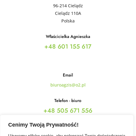
96-214 Cielądz
Cielądz 110A
Polska
Właścicielka Agnieszka
+48 601 155 617
Email
biuroagzis@o2.pl
Telefon - biuro
+48 505 671 556
+48 787 842 475
Cenimy Twoją Prywatność!
Używamy plików cookie, aby polepszać Twoje doświadczenia