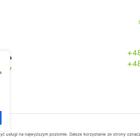
+48
eszka
+48
617
a
zyć usługi na najwyższym poziomie. Dalsze korzystanie ze strony oznacz