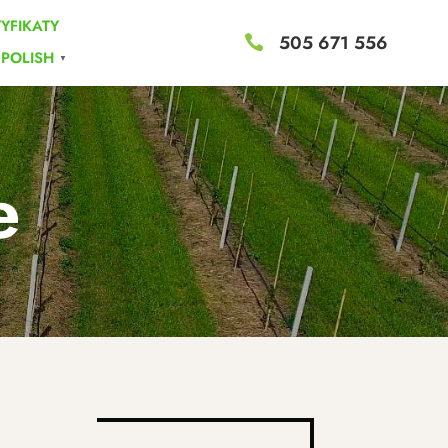
TYFIKATY
505 671 556

POLISH
▼
e