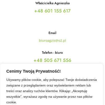
Właścicielka Agnieszka
+48 601 155 617
Email
biuroagzis@o2.pl
Telefon - biuro
+48 505 671 556
+48 787 842 475
Cenimy Twoją Prywatność!
Używamy plików cookie, aby polepszać Twoje doświadczenia
Obserwuj Nas
związane z przeglądaniem oraz wyświelaniem reklam lub
treści oraz analizy ruchów klientów. Klikając „Akceptuję
wszystkie”, wyrażasz zgodę na używanie przez nas plików
Ta strona korzysta z ciasteczek aby świadczyć usługi na
cookie.